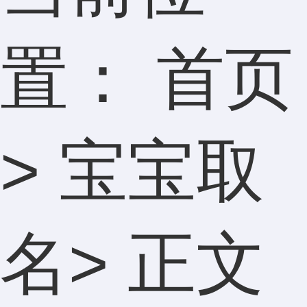
置：
首页
>
宝宝取
名
> 正文