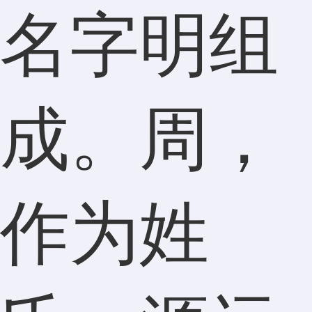
名字明组
成。周，
作为姓