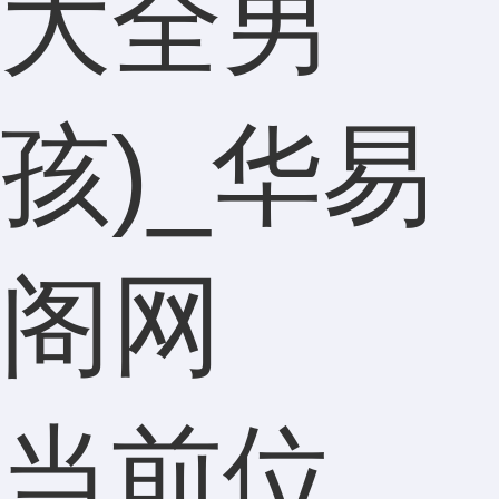
大全男
孩)_华易
阁网
当前位